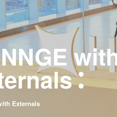
NNGE wit
ternals
th Externals