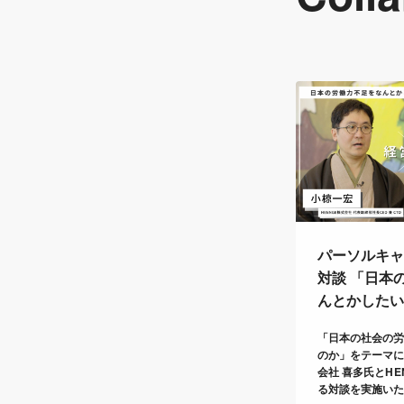
パーソルキャリ
対談 「日本
んとかした
「日本の社会の
のか」をテーマ
会社 喜多氏とHE
る対談を実施い