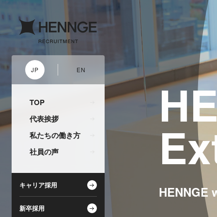
JP
EN
HE
TOP
代表挨拶
Ex
私たちの働き方
社員の声
キャリア採用
HENNGE wi
新卒採用