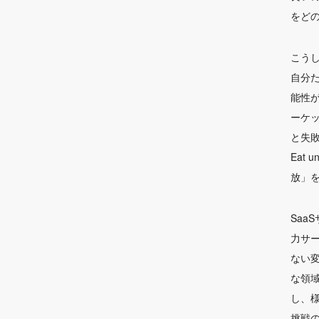
をど
こう
自分
能性
ーケ
と失
Eat 
放」
Sa
力サー
ない
な領
し、
挑戦