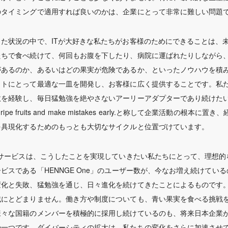
のタイミングで適用すれば良いのかは、企業にとって非常に難しい問題
した状況の中で、ITが大好きな私たちがお客様のためにできることは、
たちで食べ続けて、何回もお腹を下したり、病院に運ばれたりしながら
があるのか、あるいはどの果実が危険であるか、といったノウハウを積
ットにとって最適な一皿を開発し、お客様に広く提供することです。私
敗を経験し、毎日猛勉強を絶やさないアーリーアダプターであり続けた
unripe fruits and make mistakes early.と称して企業活動
を具現化するためのもっとも大切なサイクルと位置づけています。
aSサービスは、こうしたことを実現していきたい私たちにとって、理想
ビスである「HENNGE One」のユーザー数が、今なお増え続けてい
変化と失敗、猛勉強を通じ、日々進化を続けてきたことによるものです。
域にとどまりません。働き方や制度についても、青い果実を食べる挑戦
様々な国籍のメンバーを積極的に採用し続けているのも、将来日本企業
の一つです。ダイバーシティの拡大は、私たちの変化をさらに加速させ