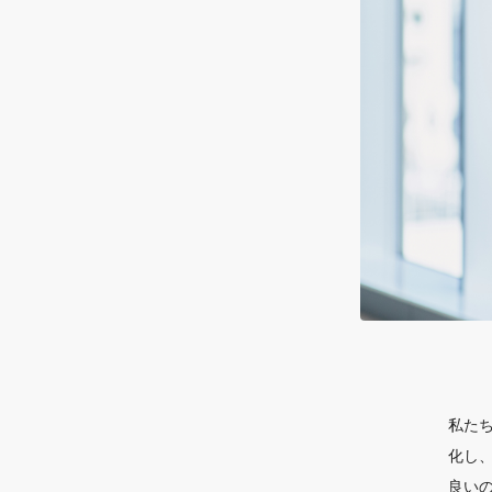
私た
化し
良い