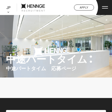
C
L
JP
APPLY
O
S
E
中途パートタイム
中途パートタイム 応募ページ