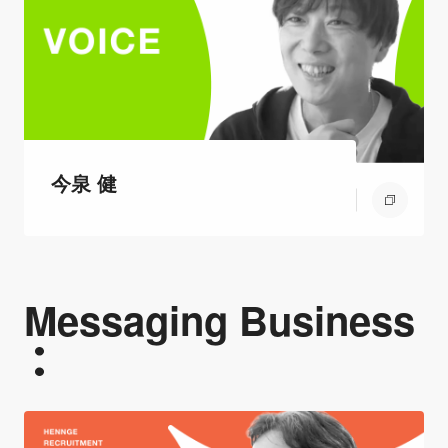
今泉 健
Messaging Business