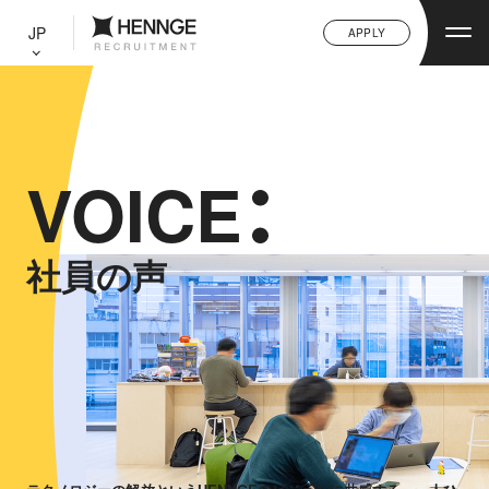
C
L
JP
APPLY
O
S
E
VOICE
社員の声